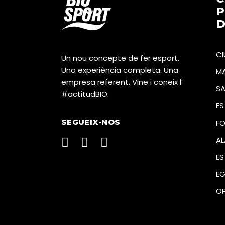
P
D
CI
Un nou concepte de fer esport.
Una experiència completa. Una
M
empresa referent. Vine i coneix l’
SA
#actitudBIO.
ES
SEGUEIX-NOS
FO
AL
ES
E
OP