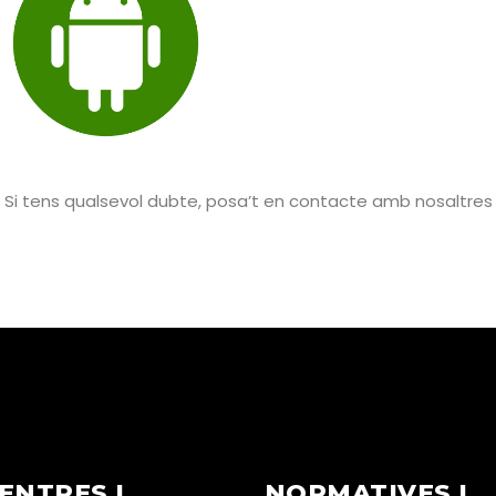
Si tens qualsevol dubte, posa’t en contacte amb nosaltres
ENTRES I
NORMATIVES I