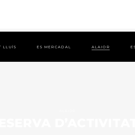
T LLUÍS
ES MERCADAL
ALAIOR
E
T LLUÍS
ES MERCADAL
ALAIOR
E
ALAIOR
ESERVA D’ACTIVITA