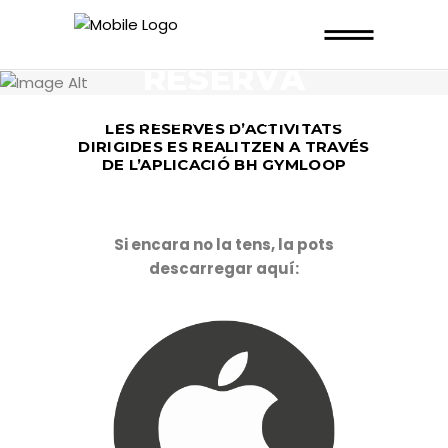
BIOSPORT MARÍTIMO
RESERVA
D’ACTIVITATS
LES RESERVES D’ACTIVITATS
DIRIGIDES ES REALITZEN A TRAVÉS
DE L’APLICACIÓ BH GYMLOOP
Si encara no la tens, la pots
descarregar aquí: