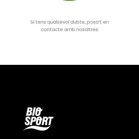
Si tens qualsevol dubte, posa’t en
contacte amb nosaltres